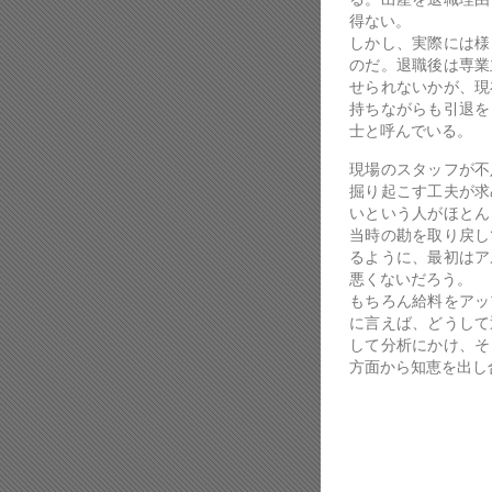
得ない。
しかし、実際には様
のだ。退職後は専業
せられないかが、現
持ちながらも引退を
士と呼んでいる。
現場のスタッフが不
掘り起こす工夫が求
いという人がほとん
当時の勘を取り戻し
るように、最初はア
悪くないだろう。
もちろん給料をアッ
に言えば、どうして
して分析にかけ、そ
方面から知恵を出し