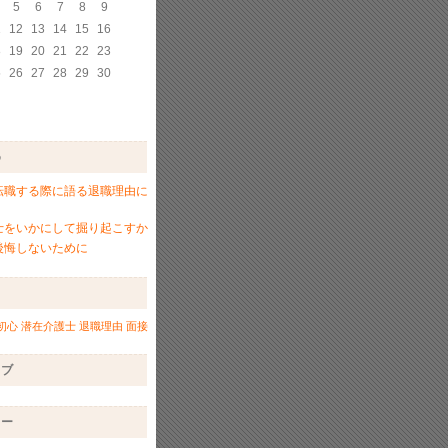
5
6
7
8
9
1
12
13
14
15
16
8
19
20
21
22
23
5
26
27
28
29
30
め
転職する際に語る退職理由に
士をいかにして掘り起こすか
後悔しないために
初心
潜在介護士
退職理由
面接
イブ
リー