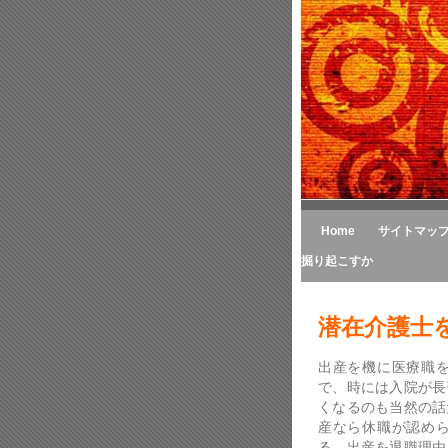
Home
サイトマッ
掘り起こすか
潜在介護士
出産を機に医療職
で、時には入院が長
くなるのも当然の話
産なら休職が認め
る。出産を退職理由