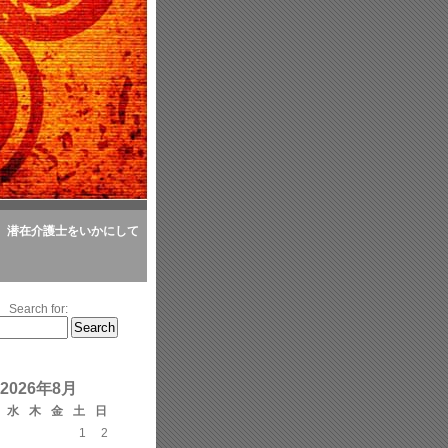
潜在介護士をいかにして
Search for:
2026年8月
水
木
金
土
日
1
2