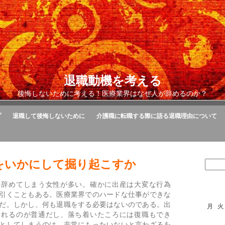
退職動機を考える
後悔しないために考える！医療業界はなぜ人が辞めるのか？
プ
退職して後悔しないために
介護職に転職する際に語る退職理由について
をいかにして掘り起こすか
を辞めてしまう女性が多い。確かに出産は大変な行為
引くこともある。医療業界でのハードな仕事ができな
だ。しかし、何も退職をする必要はないのである。出
月
火
られるのが普通だし、落ち着いたころには復職もでき
としてしまうのは、非常にもったいないと言わざるを