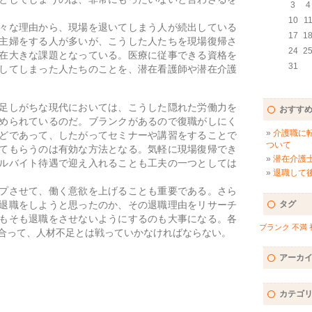
3
4
10
1
々な理由から、現場を退いてしまう人が続出している
17
1
主婦をする人が多いが、こうした人たちを現場復帰さ
24
2
在大きな課題となっている。医療に従事できる資格を
31
してしまった人たちのことを、潜在看護師や潜在介護
足しがちな現代においては、こうした隠れた労働力を
おすす
められているのだ。ブランクがあるので復職がしにく
介護職に
どであって、したがってセミナーや講習をすることで
ついて
てもらうのは有効な方法となる。気軽に現場復帰でき
潜在介護
ルバイト待遇で迎え入れることも工夫の一つとしては
退職して
プさせて、働く意欲を上げることも重要である。さら
退職をしようと思ったのか、その退職理由をリサーチ
タグ
もそも退職をさせないようにするのも大事になる。各
ブランク
不満
合って、人材不足とは戦っていかなければならない。
アーカ
カテゴ